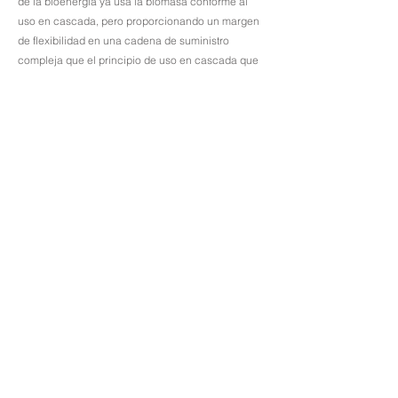
de la bioenergía ya usa la biomasa conforme al
uso en cascada, pero proporcionando un margen
de flexibilidad en una cadena de suministro
compleja que el principio de uso en cascada que
propone la legislación que nos ocupa pretende
eliminar, lo que aumentaría los costos
administrativos y dificultaría el desarrollo normal de
la actividad. La aplicación del principio de uso en
cascada a la biomasa, como propone la RED III en
ciernes, y la obligatoriedad de realizar auditorías
sobre el abastecimiento y la producción suponen
un riesgo sin precedentes para nuestro sector.
Hacer frente a auditorías anuales para garantizar
que la materia prima ha sido sometida a un uso en
cascada imposibilitaría la inversión con unas
mínimas garantías de rentabilidad.
Por lo tanto, vemos imperativo que las auditorías de
uso en cascada fueran válidas por no menos de 15
o 20 años para el uso de materia prima como
biomasa. En resumen, creo que estamos en el