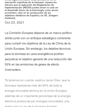
asociación española de la biomasa, repasa los
efectos que la aplicación del Reglamento de
Implementación (REDIII) podría tener no solo en
el desarrollo futuro de la bioenergía como sector
económico, sino en la consecución de los
objetivos climáticos de España y la UE. [Imagen:
Avebiom].
Oct 23, 2021
La Comisión Europea dispone de un marco político
sólido junto con un enfoque estratégico coherente
para cumplir los objetivos de la Ley de Clima de la
Unión Europea. Sin embargo, los detalles técnicos
para la biomasa en usos energéticos podrían
perjudicar el objetivo general de una reducción del
55% en las emisiones de gases de efecto
invernadero.
"Si tenemos en cuenta -explica Javier Díaz- que la
biomasa representa más del 80% de toda la
energía renovable térmica en la Unión Europea,
además de un importante porcentaje de la energía
eléctrica producida por energías renovables, una
restricción al uso de la biomasa forestal