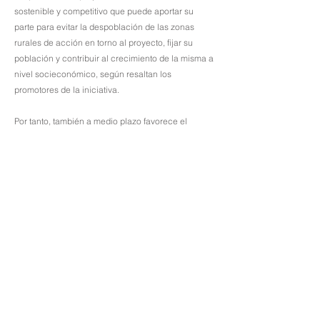
sostenible y competitivo que puede aportar su
parte para evitar la despoblación de las zonas
rurales de acción en torno al proyecto, fijar su
población y contribuir al crecimiento de la misma a
nivel socieconómico, según resaltan los
promotores de la iniciativa.
Por tanto, también a medio plazo favorece el
crecimiento demográfico y una tasa vegetativa
positiva, además de incrementar la competitividad
empresarial de la zona, modernizando su tejido
productivo y reforzando sectores estratégicos
como la agroindustria, biotecnología, materiales de
construcción o turismo.
El proyecto está alineado con el Plan de
Recuperación, Transformación y Resiliencia
anunciado recientemente por el Gobierno y que
está enfocado a facilitar la modernización de la
economía hacia un modelo sostenible y