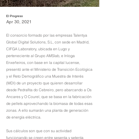
El Progreso
Apr 30, 2021
El consorcio formado por las empresas Talentya
Global Digital Solutions, S.L, con sede en Madrid,
CIFGA Laboratory, ubicada en Lugo y
perteneciente al Grupo AMSlab, e Inloga
Enxeñeiros, con base en la capital lucense,
presentó ante el Ministerio de Transición Ecológica
y el Reto Demográfico una Muestra de Interés
(MDI) de un proyecto que quieren desarrollar
desde Pedrafita do Cebreiro, pero abarcando a Os
Ancares y O Courel, que se basa en la fabricación
de pellets aprovechando la biomasa de todas esas
zonas. A ello sumarán una planta de generación
de energía eléctrica.
Sus cálculos son que con su actividad
funcionando se creen entre sesenta y setenta