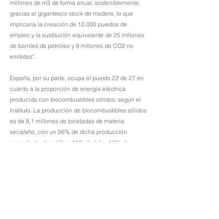
millones de m3 de forma anual, sosteniblemente,
gracias al gigantesco stock de madera, lo que
implicaría la creación de 12.000 puestos de
empleo y la sustitución equivalente de 25 millones
de barriles de petróleo y 9 millones de CO2 no
emitidas".
España, por su parte, ocupa el puesto 22 de 27 en
cuanto a la proporción de energía eléctrica
producida con biocombustibles sólidos, según el
Instituto. La producción de biocombustibles sólidos
es de 8,1 millones de toneladas de materia
seca/año, con un 56% de dicha producción
procedente de astillas, 19% de leña, 10% de
orujillo y 7% de pellets. Para finalizar, añaden que
actualmente hay "dos factores que amenazan el
sector de la biomasa". Por un lado, "la falta de
operarios cualificados" para el aprovechamiento
forestal mecanizado. Por otro, "la paralización de la
nueva Directiva Europea de Renovables", RED III,
que considera la defensa de la Gestión forestal